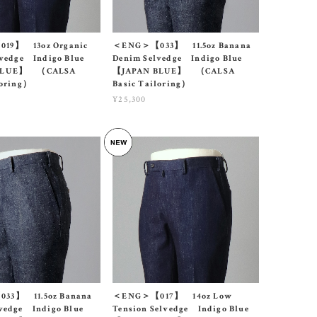
19】 13oz Organic
＜ENG＞【033】 11.5oz Banana
elvedge Indigo Blue
Denim Selvedge Indigo Blue
BLUE】 （CALSA
【JAPAN BLUE】 （CALSA
loring）
Basic Tailoring）
¥25,300
33】 11.5oz Banana
＜ENG＞【017】 14oz Low
lvedge Indigo Blue
Tension Selvedge Indigo Blue