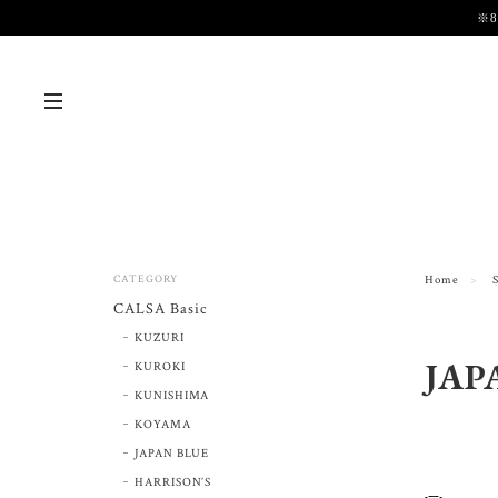
※
CATEGORY
Home
CALSA Basic
KUZURI
JAP
KUROKI
KUNISHIMA
KOYAMA
JAPAN BLUE
HARRISON’S