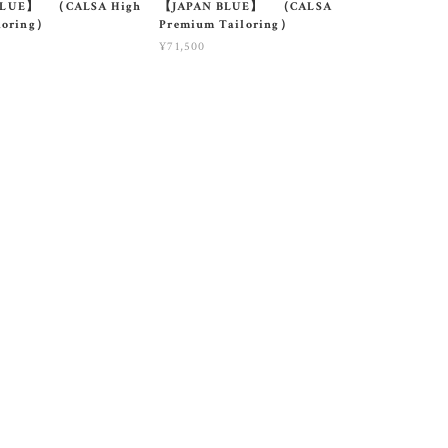
BLUE】 （CALSA High
【JAPAN BLUE】 （CALSA
loring）
Premium Tailoring）
¥71,500