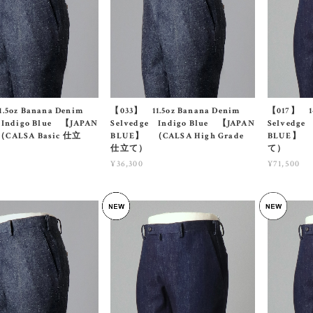
.5oz Banana Denim
【033】 11.5oz Banana Denim
【017】 14
 Indigo Blue 【JAPAN
Selvedge Indigo Blue 【JAPAN
Selvedge
CALSA Basic 仕立
BLUE】 （CALSA High Grade
BLUE】 （
仕立て）
て）
¥36,300
¥71,500