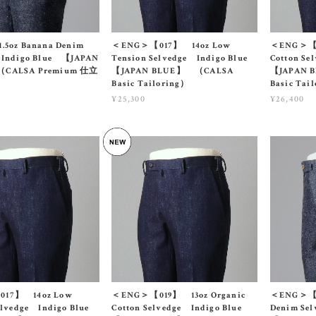
.5oz Banana Denim
＜ENG＞【017】 14oz Low
＜ENG＞【0
 Indigo Blue 【JAPAN
Tension Selvedge Indigo Blue
Cotton S
CALSA Premium 仕立
【JAPAN BLUE】 （CALSA
【JAPAN 
Basic Tailoring）
Basic Tai
¥25,300
¥26,400
17】 14oz Low
＜ENG＞【019】 13oz Organic
＜ENG＞【0
Selvedge Indigo Blue
Cotton Selvedge Indigo Blue
Denim Se