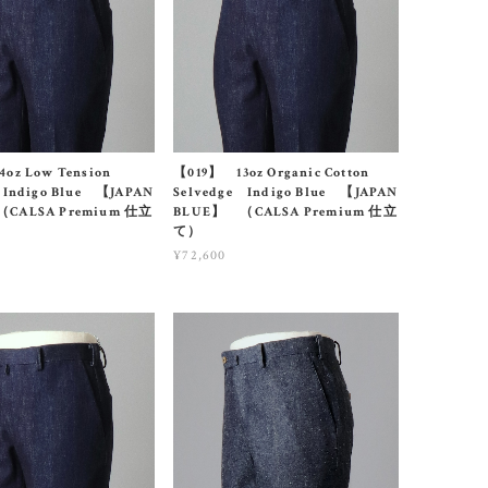
oz Low Tension
【019】 13oz Organic Cotton
 Indigo Blue 【JAPAN
Selvedge Indigo Blue 【JAPAN
CALSA Premium 仕立
BLUE】 （CALSA Premium 仕立
て）
¥72,600