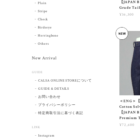
【JAPAN 
Plain
Grade Tai
Stripe
¥36,300
Check
Birdseye
Herringbone
Others
New Arrival
GUIDE
CALSA ONLINE STOREについて
GUIDE & DETAILS
お問い合わせ
＜ENG＞【01
プライバシーポリシー
Cotton Se
【JAPAN 
特定商取引法に基づく表記
Premium 
¥72,600
LINK
Instagram