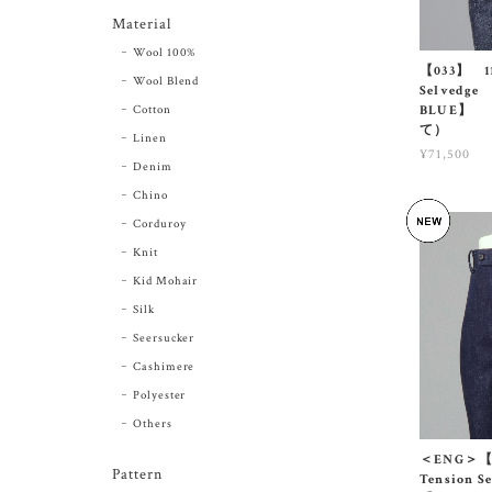
Material
Wool 100%
【033】 11
Wool Blend
Selvedge
Cotton
BLUE】 （
て）
Linen
¥71,500
Denim
Chino
Corduroy
Knit
Kid Mohair
Silk
Seersucker
Cashimere
Polyester
Others
＜ENG＞【0
Pattern
Tension 