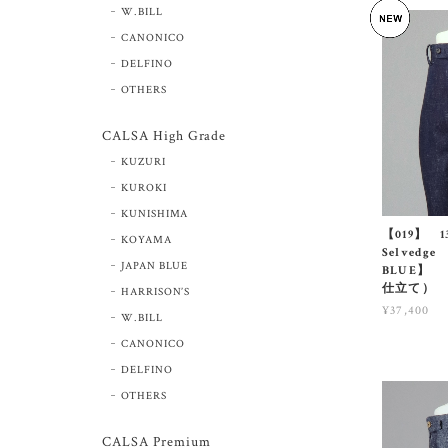
W.BILL
CANONICO
DELFINO
OTHERS
CALSA High Grade
KUZURI
KUROKI
KUNISHIMA
【019】 13o
KOYAMA
Selvedge
JAPAN BLUE
BLUE】 （
仕立て）
HARRISON’S
¥37,400
W.BILL
CANONICO
DELFINO
OTHERS
CALSA Premium