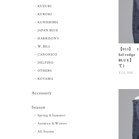
KUZURI
KUROKI
KUNISHIMA
JAPAN BLUE
HARRISON’S
W.BILL
【033】 11
CANONICO
Selvedge
BLUE】 （
DELFINO
て）
OTHERS
¥25,300
KOYAMA
Accessory
Season
Spring & Summer
Autmun & Winter
All Season