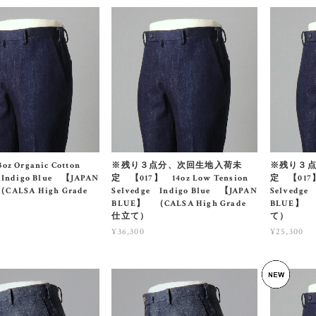
z Organic Cotton
※残り３点分、次回生地入荷未
※残り３
 Indigo Blue 【JAPAN
定 【017】 14oz Low Tension
定 【017】 
CALSA High Grade
Selvedge Indigo Blue 【JAPAN
Selvedge
BLUE】 （CALSA High Grade
BLUE】 （
仕立て）
て）
¥36,300
¥25,300