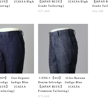
BLUE】 （CALSA High
【JAPAN BLUE】 （CALSA High
【JAPAN 
loring）
Grade Tailoring）
Grade Tai
¥37,400
¥36,300
9】 13oz Organic
＜ENG＞【033】 11.5oz Banana
lvedge Indigo Blue
Denim Selvedge Indigo Blue
BLUE】 （CALSA
【JAPAN BLUE】 （CALSA
Tailoring）
Premium Tailoring）
¥71,500