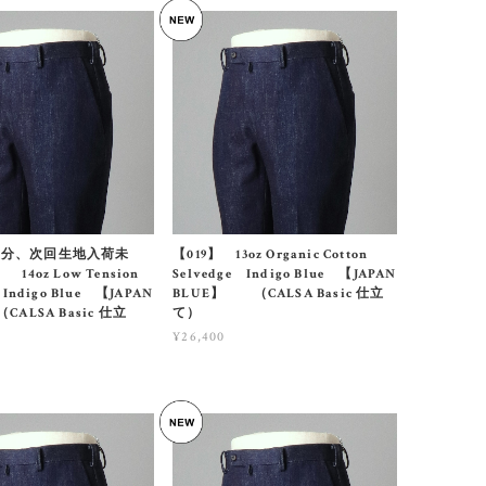
点分、次回生地入荷未
【019】 13oz Organic Cotton
14oz Low Tension
Selvedge Indigo Blue 【JAPAN
 Indigo Blue 【JAPAN
BLUE】 （CALSA Basic 仕立
CALSA Basic 仕立
て）
¥26,400