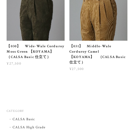
【030】 Wide-Wale Corduroy
【031】 Middle-Wale
Moss Green 【KOYAMA】
Corduroy Camel
（CALSA Basic 仕立て）
【KOYAMA】 （CALSA Basic
仕立て）
¥27,500
¥27,500
CATEGORY
CALSA Basic
CALSA High Grade