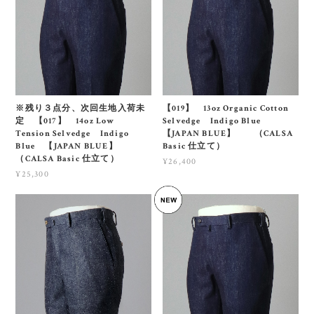
※残り３点分、次回生地入荷未
【019】 13oz Organic Cotton
定 【017】 14oz Low
Selvedge Indigo Blue
Tension Selvedge Indigo
【JAPAN BLUE】 （CALSA
Blue 【JAPAN BLUE】
Basic 仕立て）
（CALSA Basic 仕立て）
¥26,400
¥25,300