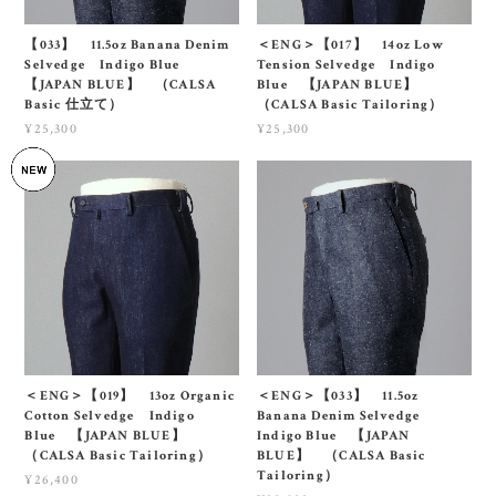
【033】 11.5oz Banana Denim
＜ENG＞【017】 14oz Low
Selvedge Indigo Blue
Tension Selvedge Indigo
【JAPAN BLUE】 （CALSA
Blue 【JAPAN BLUE】
Basic 仕立て）
（CALSA Basic Tailoring）
¥25,300
¥25,300
＜ENG＞【019】 13oz Organic
＜ENG＞【033】 11.5oz
Cotton Selvedge Indigo
Banana Denim Selvedge
Blue 【JAPAN BLUE】
Indigo Blue 【JAPAN
（CALSA Basic Tailoring）
BLUE】 （CALSA Basic
Tailoring）
¥26,400