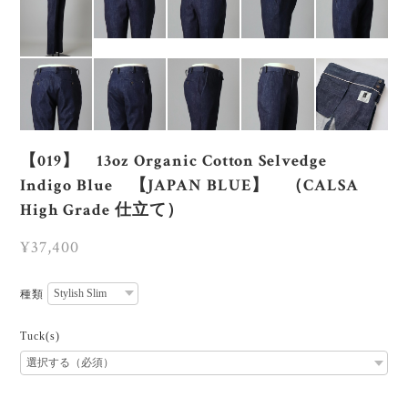
【019】 13oz Organic Cotton Selvedge
Indigo Blue 【JAPAN BLUE】 （CALSA
High Grade 仕立て）
¥37,400
種類
Tuck(s)