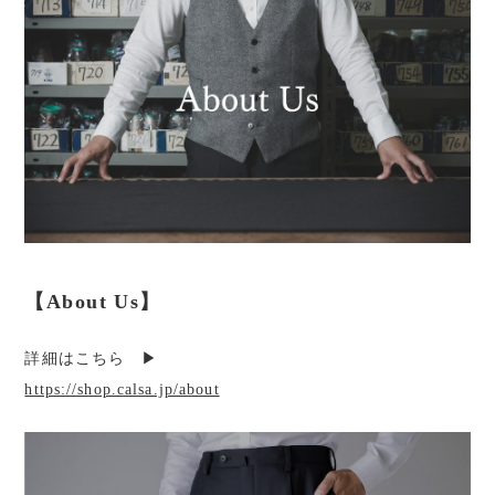
【About Us】
詳細はこちら ▶︎
https://shop.calsa.jp/about