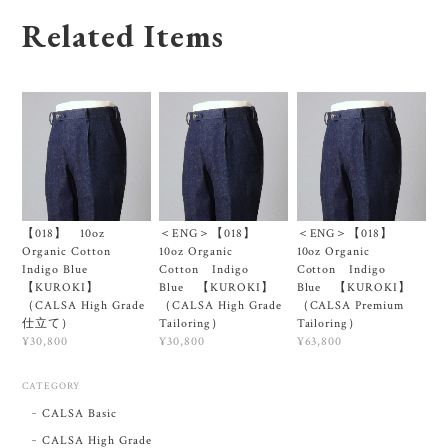
Related Items
【018】 10oz
＜ENG＞【018】
＜ENG＞【018】
Organic Cotton
10oz Organic
10oz Organic
Indigo Blue
Cotton Indigo
Cotton Indigo
【KUROKI】
Blue 【KUROKI】
Blue 【KUROKI】
（CALSA High Grade
（CALSA High Grade
（CALSA Premium
仕立て）
Tailoring）
Tailoring）
¥30,800
¥30,800
¥63,800
CATEGORY
CALSA Basic
CALSA High Grade