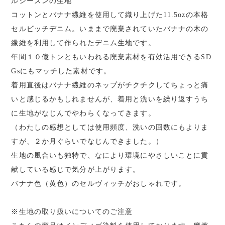
ルシーズンの生地
コットンとバナナ繊維を使用して織り上げた11.5ozの本格
セルビッチデニム。いままで廃棄されていたバナナの木の
繊維を利用して作られたデニム生地です。
年間１０億トンともいわれる廃棄素材を有効活用できるSD
Gsにもマッチした素材です。
着用直後はバナナ繊維のネップがチクチクしてちょっと痛
いと感じるかもしれませんが、着用と洗いを繰り返すうち
に生地がなじんでやわらくなってきます。
（わたしの感想としては使用頻度、洗いの回数にもよりま
すが、２か月ぐらいでなじんできました。）
生地の風合いも独特で、なにより環境にやさしいことに貢
献している感じで気分が上がります。
バナナ色（黄色）のセルヴィッチがおしゃれです。
※生地の取り扱いについてのご注意