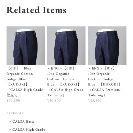
Related Items
【018】 10oz
＜ENG＞【018】
＜ENG＞【018】
Organic Cotton
10oz Organic
10oz Organic
Indigo Blue
Cotton Indigo
Cotton Indigo
【KUROKI】
Blue 【KUROKI】
Blue 【KUROKI】
（CALSA High Grade
（CALSA High Grade
（CALSA Premium
仕立て）
Tailoring）
Tailoring）
¥30,800
¥30,800
¥63,800
CATEGORY
CALSA Basic
CALSA High Grade