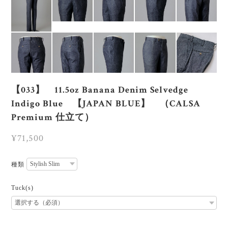
【033】 11.5oz Banana Denim Selvedge
Indigo Blue 【JAPAN BLUE】 （CALSA
Premium 仕立て）
¥71,500
種類
Tuck(s)