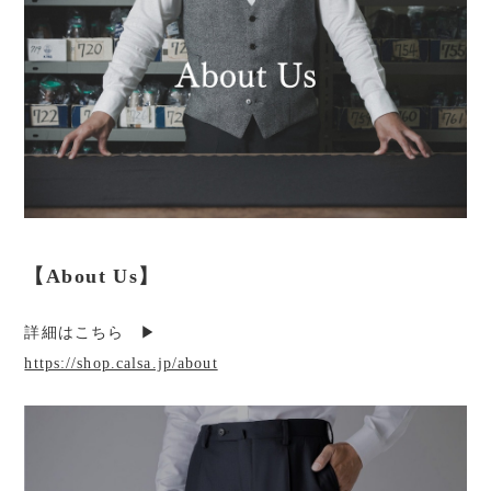
【About Us】
詳細はこちら ▶︎
https://shop.calsa.jp/about