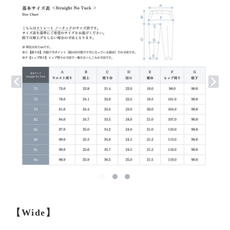
【Wide】