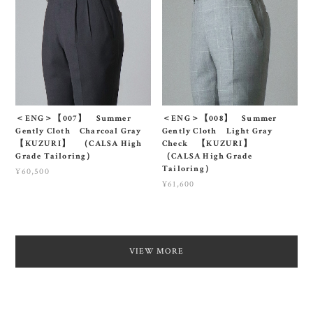
＜ENG＞【007】 Summer
＜ENG＞【008】 Summer
Gently Cloth Charcoal Gray
Gently Cloth Light Gray
【KUZURI】 （CALSA High
Check 【KUZURI】
Grade Tailoring）
（CALSA High Grade
Tailoring）
¥60,500
¥61,600
VIEW MORE