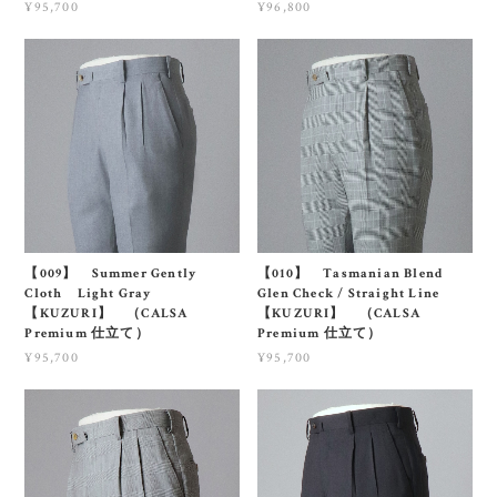
¥95,700
¥96,800
【009】 Summer Gently
【010】 Tasmanian Blend
Cloth Light Gray
Glen Check / Straight Line
【KUZURI】 （CALSA
【KUZURI】 （CALSA
Premium 仕立て）
Premium 仕立て）
¥95,700
¥95,700