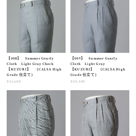
【008】 Summer Gently
【009】 Summer Gently
Cloth Light Gray Check
Cloth Light Gray
【KUZURI】 （CALSA High
【KUZURI】 （CALSA High
Grade 仕立て）
Grade 仕立て）
¥61,600
¥60,500