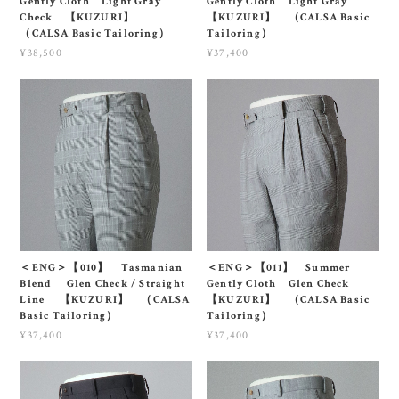
Gently Cloth Light Gray
Gently Cloth Light Gray
Check 【KUZURI】
【KUZURI】 （CALSA Basic
（CALSA Basic Tailoring）
Tailoring）
¥38,500
¥37,400
＜ENG＞【010】 Tasmanian
＜ENG＞【011】 Summer
Blend Glen Check / Straight
Gently Cloth Glen Check
Line 【KUZURI】 （CALSA
【KUZURI】 （CALSA Basic
Basic Tailoring）
Tailoring）
¥37,400
¥37,400