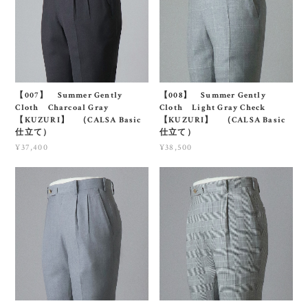
【007】 Summer Gently
【008】 Summer Gently
Cloth Charcoal Gray
Cloth Light Gray Check
【KUZURI】 （CALSA Basic
【KUZURI】 （CALSA Basic
仕立て）
仕立て）
¥37,400
¥38,500