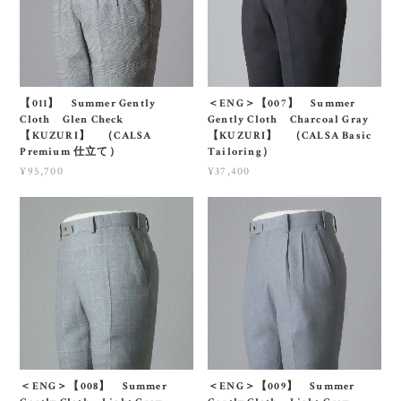
【011】 Summer Gently
＜ENG＞【007】 Summer
Cloth Glen Check
Gently Cloth Charcoal Gray
【KUZURI】 （CALSA
【KUZURI】 （CALSA Basic
Premium 仕立て）
Tailoring）
¥95,700
¥37,400
＜ENG＞【008】 Summer
＜ENG＞【009】 Summer