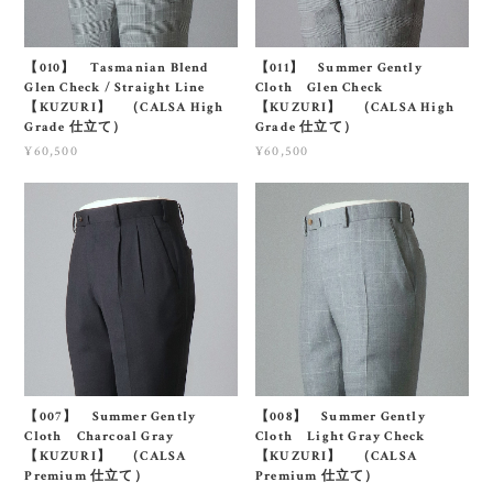
【010】 Tasmanian Blend
【011】 Summer Gently
Glen Check / Straight Line
Cloth Glen Check
【KUZURI】 （CALSA High
【KUZURI】 （CALSA High
Grade 仕立て）
Grade 仕立て）
¥60,500
¥60,500
【007】 Summer Gently
【008】 Summer Gently
Cloth Charcoal Gray
Cloth Light Gray Check
【KUZURI】 （CALSA
【KUZURI】 （CALSA
Premium 仕立て）
Premium 仕立て）