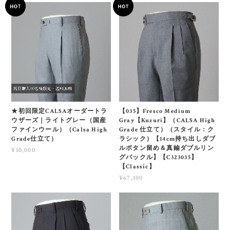
★初回限定CALSAオーダートラ
【035】Fresco Medium
ウザーズ｜ライトグレー（国産
Gray【Kuzuri】（CALSA High
ファインウール）（Calsa High
Grade 仕立て）（スタイル：ク
Grade仕立て）
ラシック）【14cm持ち出しダブ
ルボタン留め＆真鍮ダブルリン
¥10,000
グバックル】【C323035】
【Classic】
¥67,100