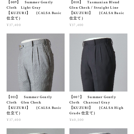
【009】 Summer Gently
【010】 Tasmanian Blend
Cloth Light Gray
Glen Check / Straight Line
【KUZURI】 （CALSA Basic
【KUZURI】 （CALSA Basic
仕立て）
仕立て）
¥37,400
¥37,400
【011】 Summer Gently
【007】 Summer Gently
Cloth Glen Check
Cloth Charcoal Gray
【KUZURI】 （CALSA Basic
【KUZURI】 （CALSA High
仕立て）
Grade 仕立て）
¥37,400
¥60,500