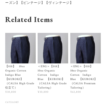
ーズン】【ビンテージ】【ヴィンテージ】
Related Items
【018】 10oz
＜ENG＞【018】
＜ENG＞【018】
Organic Cotton
10oz Organic
10oz Organic
Indigo Blue
Cotton Indigo
Cotton Indigo
【KUROKI】
Blue 【KUROKI】
Blue 【KUROKI】
（CALSA High Grade
（CALSA High Grade
（CALSA Premium
仕立て）
Tailoring）
Tailoring）
¥30,800
¥30,800
¥63,800
CATEGORY