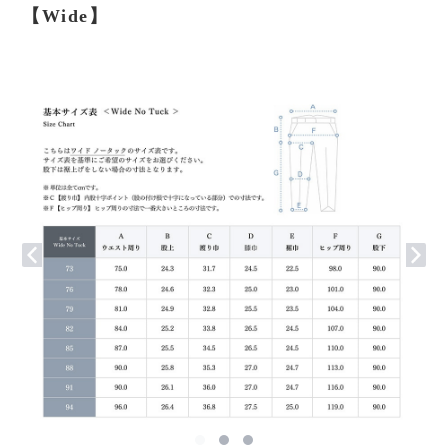
【Wide】