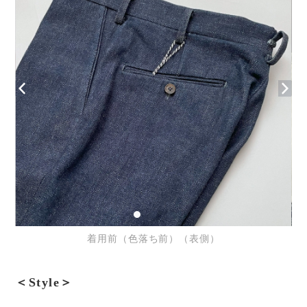
着用前（色落ち前）（表側）
＜Style＞