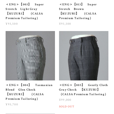
＜ENG＞【003】 Super
＜ENG＞【013】 Super
Stretch Light Gray
Stretch Brown
【KUZURI】 （CALSA
【KUZURI】 （CALSA
Premium Tailoring）
Premium Tailoring）
¥93,500
¥93,500
＜ENG＞【004】 Tasmanian
＜ENG＞【005】 Gently Cloth
Blend Glen Check
Gray Check 【KUZURI】
【KUZURI】 （CALSA
（CALSA Premium Tailoring）
Premium Tailoring）
¥99,000
¥95,700
SOLD OUT