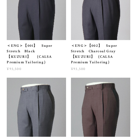
＜ENG＞【001】 Super
＜ENG＞【002】 Super
Stretch Black
Stretch Charcoal Gray
【KUZURI】 （CALSA
【KUZURI】 （CALSA
Premium Tailoring）
Premium Tailoring）
¥93,500
¥93,500