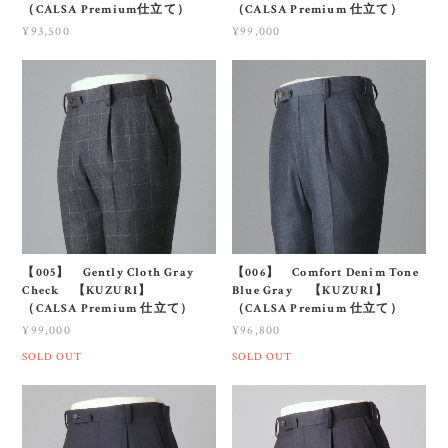
（CALSA Premium仕立て）
（CALSA Premium 仕立て）
¥93,500
¥99,000
【005】 Gently Cloth Gray
【006】 Comfort Denim Tone
Check 【KUZURI】
Blue Gray 【KUZURI】
（CALSA Premium 仕立て）
（CALSA Premium 仕立て）
¥99,000
¥96,800
SOLD OUT
SOLD OUT