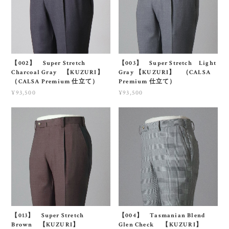
【002】 Super Stretch
【003】 Super Stretch Light
Charcoal Gray 【KUZURI】
Gray 【KUZURI】 （CALSA
（CALSA Premium 仕立て）
Premium 仕立て）
¥93,500
¥93,500
【013】 Super Stretch
【004】 Tasmanian Blend
Brown 【KUZURI】
Glen Check 【KUZURI】