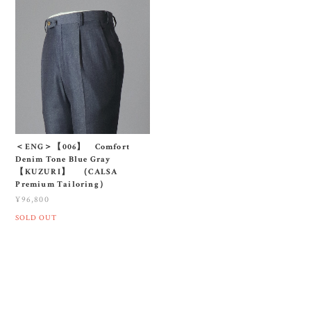
＜ENG＞【006】 Comfort
Denim Tone Blue Gray
【KUZURI】 （CALSA
Premium Tailoring）
¥96,800
SOLD OUT