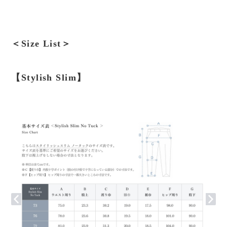
＜Size List＞
【Stylish Slim】