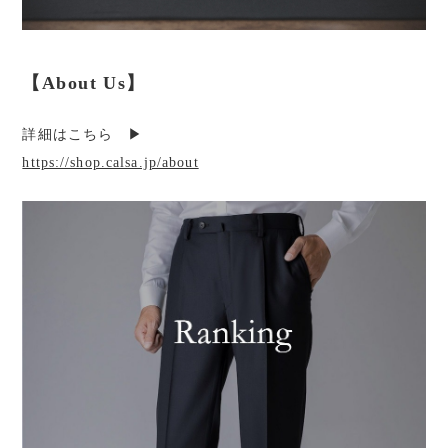
【About Us】
詳細はこちら ▶︎
https://shop.calsa.jp/about