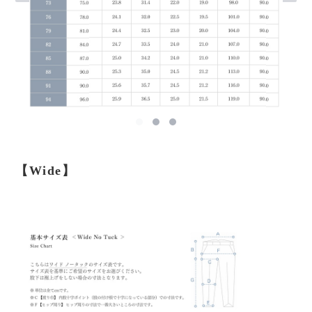
【Wide】