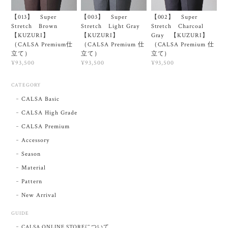
【013】 Super
【003】 Super
【002】 Super
Stretch Brown
Stretch Light Gray
Stretch Charcoal
【KUZURI】
【KUZURI】
Gray 【KUZURI】
（CALSA Premium仕
（CALSA Premium 仕
（CALSA Premium 仕
立て）
立て）
立て）
¥93,500
¥93,500
¥93,500
CATEGORY
CALSA Basic
CALSA High Grade
CALSA Premium
Accessory
Season
Material
Pattern
New Arrival
GUIDE
CALSA ONLINE STOREについて