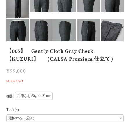
【005】 Gently Cloth Gray Check
【KUZURI】 （CALSA Premium 仕立て）
¥99,000
SOLD OUT
種類
Tuck(s)