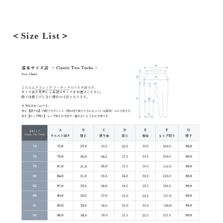
＜Size List＞