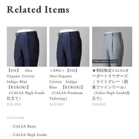
Related Items
【018】 10oz
＜ENG＞【018】
★初回限定CALSAオ
Organic Cotton
10oz Organic
ーダートラウザーズ
Indigo Blue
Cotton Indigo
｜ライトグレー（国
【KUROKI】
Blue 【KUROKI】
産ファインウール）
（CALSA High Grade
（CALSA Premium
（Calsa High Grade仕
仕立て）
Tailoring）
立て）
¥30,800
¥63,800
¥10,000
CATEGORY
CALSA Basic
CALSA High Grade