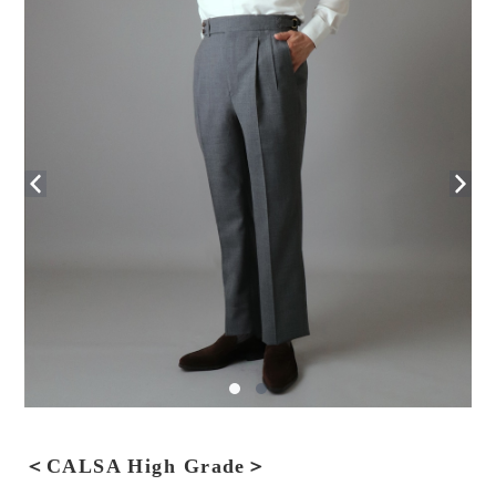
＜CALSA High Grade＞