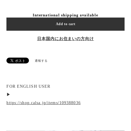
International shipping available
Add to cart
日本国内にお住まいの方向け
通報する
FOR ENGLISH USER
▶︎
https://shop.calsa.jp/items/109388036