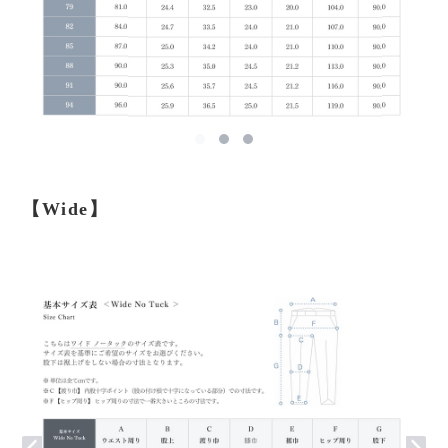
【Wide】