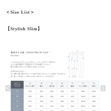
＜Size List＞
【Stylish Slim】