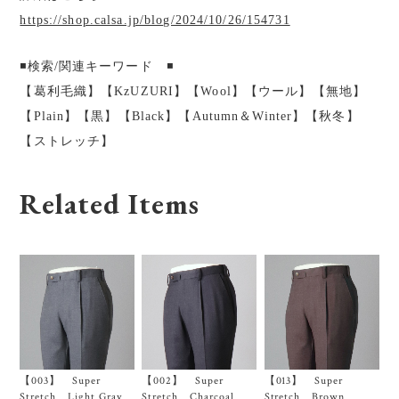
https://shop.calsa.jp/blog/2024/10/26/154731
◾️検索/関連キーワード ◾️
【葛利毛織】【KzUZURI】【Wool】【ウール】【無地】
【Plain】【黒】【Black】【Autumn＆Winter】【秋冬】
【ストレッチ】
Related Items
【003】 Super
【002】 Super
【013】 Super
Stretch Light Gray
Stretch Charcoal
Stretch Brown