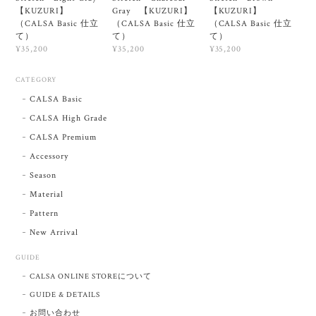
【KUZURI】
Gray 【KUZURI】
【KUZURI】
（CALSA Basic 仕立
（CALSA Basic 仕立
（CALSA Basic 仕立
て）
て）
て）
¥35,200
¥35,200
¥35,200
CATEGORY
CALSA Basic
CALSA High Grade
CALSA Premium
Accessory
Season
Material
Pattern
New Arrival
GUIDE
CALSA ONLINE STOREについて
GUIDE & DETAILS
お問い合わせ