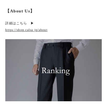
【About Us】
詳細はこちら ▶︎
https://shop.calsa.jp/about