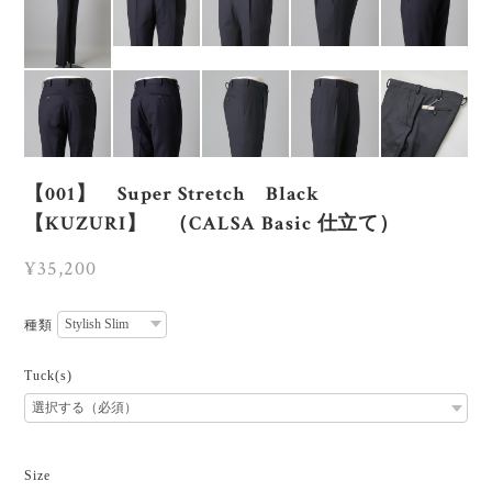
【001】 Super Stretch Black
【KUZURI】 （CALSA Basic 仕立て）
¥35,200
種類
Tuck(s)
Size