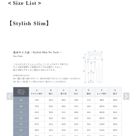
＜Size List＞
【Stylish Slim】