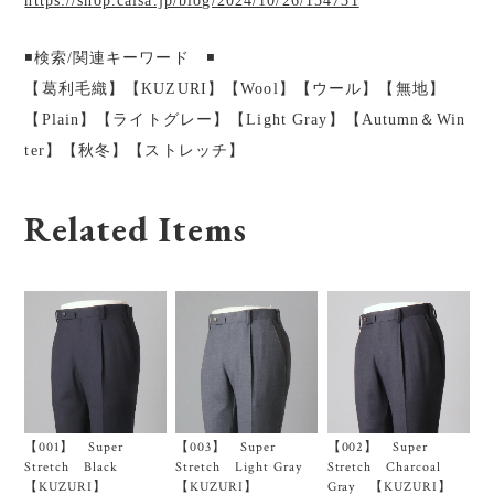
https://shop.calsa.jp/blog/2024/10/26/154731
◾️検索/関連キーワード ◾️
【葛利毛織】【KUZURI】【Wool】【ウール】【無地】
【Plain】【ライトグレー】【Light Gray】【Autumn＆Win
ter】【秋冬】【ストレッチ】
Related Items
【001】 Super
【003】 Super
【002】 Super
Stretch Black
Stretch Light Gray
Stretch Charcoal
【KUZURI】
【KUZURI】
Gray 【KUZURI】