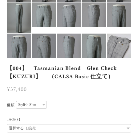
【004】 Tasmanian Blend Glen Check
【KUZURI】 （CALSA Basic 仕立て）
¥37,400
種類
Tuck(s)