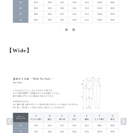
【Wide】