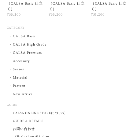
（CALSA Basic 仕立
（CALSA Basic 仕立
（CALSA Basic 仕立
て）
て）
て）
¥35,200
¥35,200
¥35,200
CATEGORY
CALSA Basic
CALSA High Grade
CALSA Premium
Accessory
Season
Material
Pattern
New Arrival
GUIDE
CALSA ONLINE STOREについて
GUIDE & DETAILS
お問い合わせ