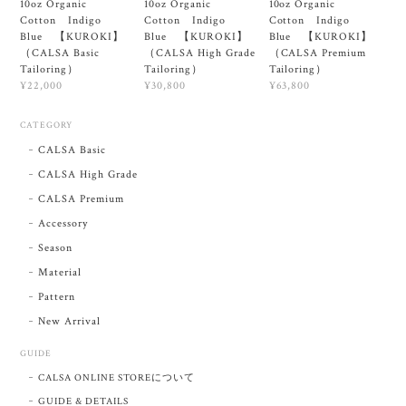
10oz Organic
10oz Organic
10oz Organic
Cotton Indigo
Cotton Indigo
Cotton Indigo
Blue 【KUROKI】
Blue 【KUROKI】
Blue 【KUROKI】
（CALSA Basic
（CALSA High Grade
（CALSA Premium
Tailoring）
Tailoring）
Tailoring）
¥22,000
¥30,800
¥63,800
CATEGORY
CALSA Basic
CALSA High Grade
CALSA Premium
Accessory
Season
Material
Pattern
New Arrival
GUIDE
CALSA ONLINE STOREについて
GUIDE & DETAILS