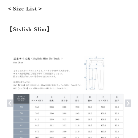
＜Size List＞
【Stylish Slim】