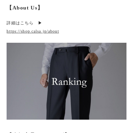
【About Us】
詳細はこちら ▶︎
https://shop.calsa.jp/about