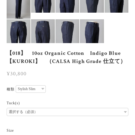
【018】 10oz Organic Cotton Indigo Blue
【KUROKI】 （CALSA High Grade 仕立て）
¥30,800
種類
Tuck(s)
Size