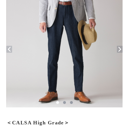
＜CALSA High Grade＞