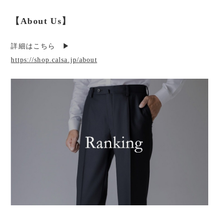
【About Us】
詳細はこちら ▶︎
https://shop.calsa.jp/about