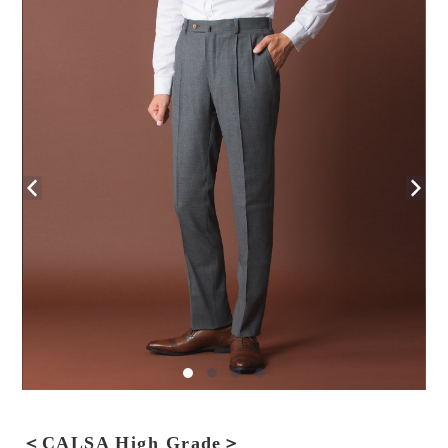
＜CALSA High Grade＞