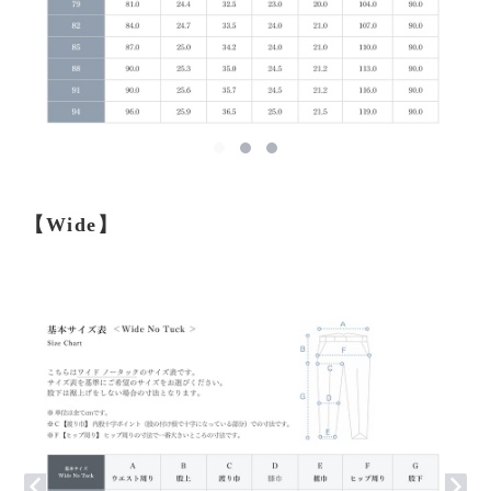
【Wide】