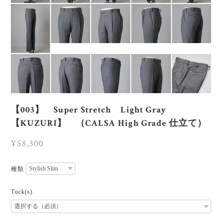
【003】 Super Stretch Light Gray
【KUZURI】 （CALSA High Grade 仕立て）
¥58,300
種類
Tuck(s)