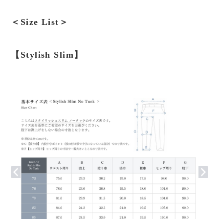
＜Size List＞
【Stylish Slim】