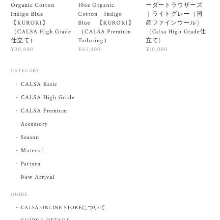
Organic Cotton
10oz Organic
ーダートラウザーズ
Indigo Blue
Cotton Indigo
｜ライトグレー（国
【KUROKI】
Blue 【KUROKI】
産ファインウール）
（CALSA High Grade
（CALSA Premium
（Calsa High Grade仕
仕立て）
Tailoring）
立て）
¥30,800
¥63,800
¥10,000
CATEGORY
CALSA Basic
CALSA High Grade
CALSA Premium
Accessory
Season
Material
Pattern
New Arrival
GUIDE
CALSA ONLINE STOREについて