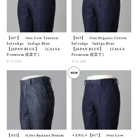
【017】 14oz Low Tension
【019】 13oz Organic Cotton
Selvedge Indigo Blue
Selvedge Indigo Blue
【JAPAN BLUE】 （CALSA
【JAPAN BLUE】 （CALSA
Premium 仕立て）
Premium 仕立て）
¥71,500
¥72,600
【033】 11.5oz Banana Denim
＜ENG＞【017】 14oz Low