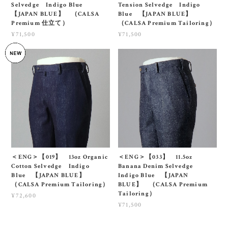
Selvedge Indigo Blue
Tension Selvedge Indigo
【JAPAN BLUE】 （CALSA
Blue 【JAPAN BLUE】
Premium 仕立て）
（CALSA Premium Tailoring）
¥71,500
¥71,500
＜ENG＞【019】 13oz Organic
＜ENG＞【033】 11.5oz
Cotton Selvedge Indigo
Banana Denim Selvedge
Blue 【JAPAN BLUE】
Indigo Blue 【JAPAN
（CALSA Premium Tailoring）
BLUE】 （CALSA Premium
Tailoring）
¥72,600
¥71,500