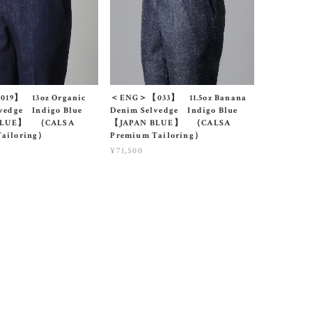
9】 13oz Organic
＜ENG＞【033】 11.5oz Banana
lvedge Indigo Blue
Denim Selvedge Indigo Blue
BLUE】 （CALSA
【JAPAN BLUE】 （CALSA
Tailoring）
Premium Tailoring）
¥71,500