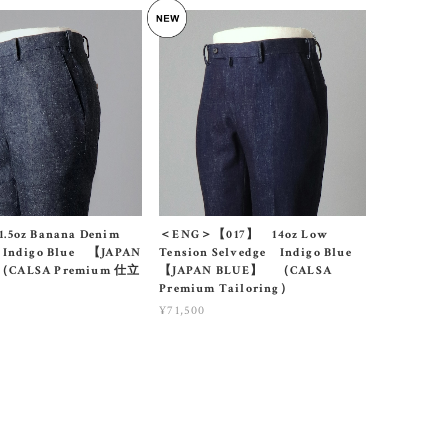
.5oz Banana Denim
＜ENG＞【017】 14oz Low
 Indigo Blue 【JAPAN
Tension Selvedge Indigo Blue
CALSA Premium 仕立
【JAPAN BLUE】 （CALSA
Premium Tailoring）
¥71,500