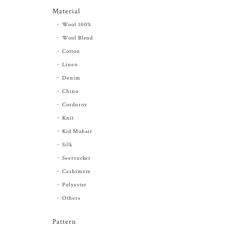
Material
Wool 100%
Wool Blend
Cotton
Linen
Denim
Chino
Corduroy
Knit
Kid Mohair
Silk
Seersucker
Cashimere
Polyester
Others
Pattern