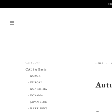
※
CATEGORY
Home
CALSA Basic
KUZURI
Aut
KUROKI
KUNISHIMA
KOYAMA
JAPAN BLUE
HARRISON’S