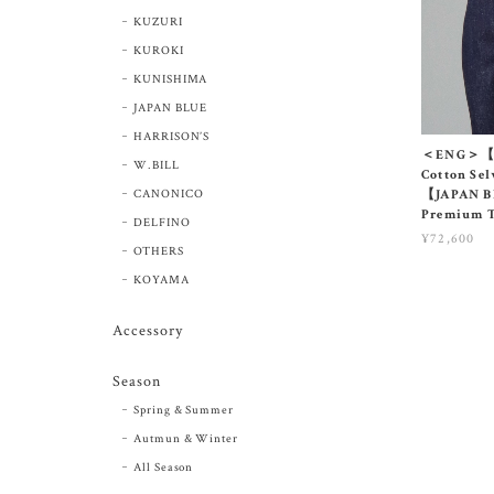
KUZURI
KUROKI
KUNISHIMA
JAPAN BLUE
HARRISON’S
＜ENG＞【01
W.BILL
Cotton Se
CANONICO
【JAPAN 
Premium 
DELFINO
¥72,600
OTHERS
KOYAMA
Accessory
Season
Spring & Summer
Autmun & Winter
All Season