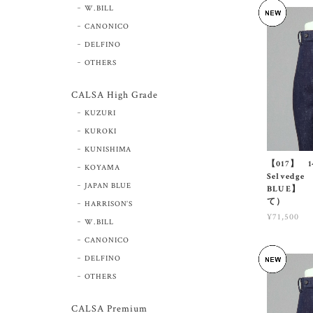
W.BILL
CANONICO
DELFINO
OTHERS
CALSA High Grade
KUZURI
KUROKI
KUNISHIMA
【017】 14
KOYAMA
Selvedge
JAPAN BLUE
BLUE】 （
て）
HARRISON’S
¥71,500
W.BILL
CANONICO
DELFINO
OTHERS
CALSA Premium