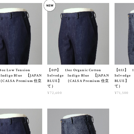
oz Low Tension
【019】 13oz Organic Cotton
【033】 11
 Indigo Blue 【JAPAN
Selvedge Indigo Blue 【JAPAN
Selvedge
CALSA Premium 仕立
BLUE】 （CALSA Premium 仕立
BLUE】 （
て）
て）
¥72,600
¥71,500