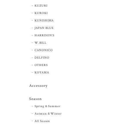
KUZURI
KUROKI
KUNISHIMA
JAPAN BLUE
HARRISON’S
W.BILL
CANONICO
DELFINO
OTHERS
KOYAMA
Accessory
Season
Spring & Summer
Autmun & Winter
All Season