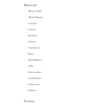
Material
Wool 100%
Wool Blend
Cotton
Linen
Denim
Chino
Corduroy
Knit
Kid Mohair
Silk
Seersucker
Cashimere
Polyester
Others
Pattern