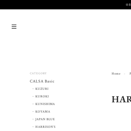
※
CATEGORY
Home
CALSA Basic
KUZURI
HAR
KUROKI
KUNISHIMA
KOYAMA
JAPAN BLUE
HARRISON’S