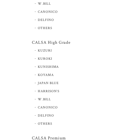
W.BILL
CANONICO
DELFINO
OTHERS
CALSA High Grade
KUZURI
KUROKI
KUNISHIMA
KOYAMA
JAPAN BLUE
HARRISON’S
W.BILL
CANONICO
DELFINO
OTHERS
CALSA Premium