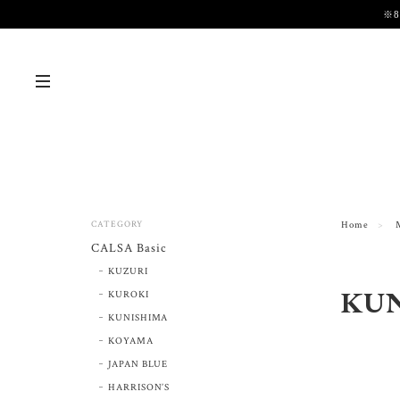
※
CATEGORY
Home
CALSA Basic
KUZURI
KU
KUROKI
KUNISHIMA
KOYAMA
JAPAN BLUE
HARRISON’S