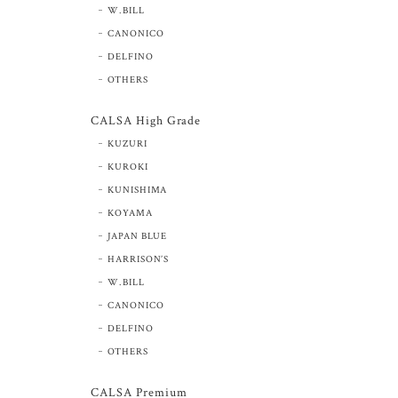
W.BILL
CANONICO
DELFINO
OTHERS
CALSA High Grade
KUZURI
KUROKI
KUNISHIMA
KOYAMA
JAPAN BLUE
HARRISON’S
W.BILL
CANONICO
DELFINO
OTHERS
CALSA Premium