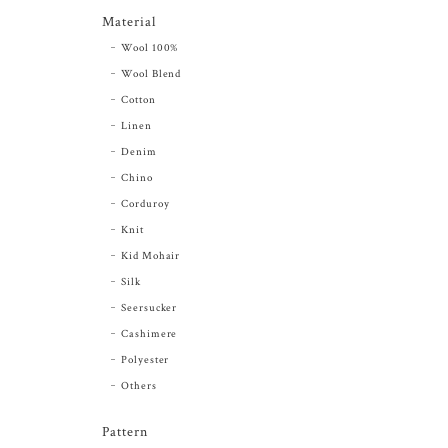
Material
Wool 100%
Wool Blend
Cotton
Linen
Denim
Chino
Corduroy
Knit
Kid Mohair
Silk
Seersucker
Cashimere
Polyester
Others
Pattern