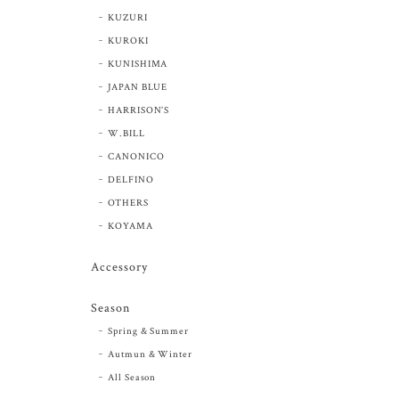
KUZURI
KUROKI
KUNISHIMA
JAPAN BLUE
HARRISON’S
W.BILL
CANONICO
DELFINO
OTHERS
KOYAMA
Accessory
Season
Spring & Summer
Autmun & Winter
All Season