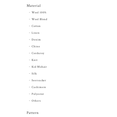
Material
Wool 100%
Wool Blend
Cotton
Linen
Denim
Chino
Corduroy
Knit
Kid Mohair
Silk
Seersucker
Cashimere
Polyester
Others
Pattern