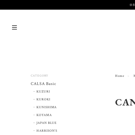
※
CATEGORY
Home
CALSA Basic
KUZURI
CA
KUROKI
KUNISHIMA
KOYAMA
JAPAN BLUE
HARRISON’S