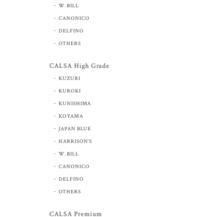
W.BILL
CANONICO
DELFINO
OTHERS
CALSA High Grade
KUZURI
KUROKI
KUNISHIMA
KOYAMA
JAPAN BLUE
HARRISON’S
W.BILL
CANONICO
DELFINO
OTHERS
CALSA Premium