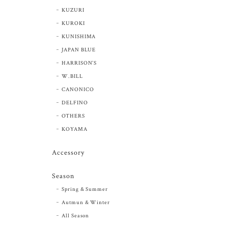
KUZURI
KUROKI
KUNISHIMA
JAPAN BLUE
HARRISON’S
W.BILL
CANONICO
DELFINO
OTHERS
KOYAMA
Accessory
Season
Spring & Summer
Autmun & Winter
All Season