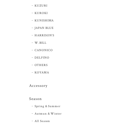
KUZURI
KUROKI
KUNISHIMA
JAPAN BLUE
HARRISON’S
W.BILL
CANONICO
DELFINO
OTHERS
KOYAMA
Accessory
Season
Spring & Summer
Autmun & Winter
All Season