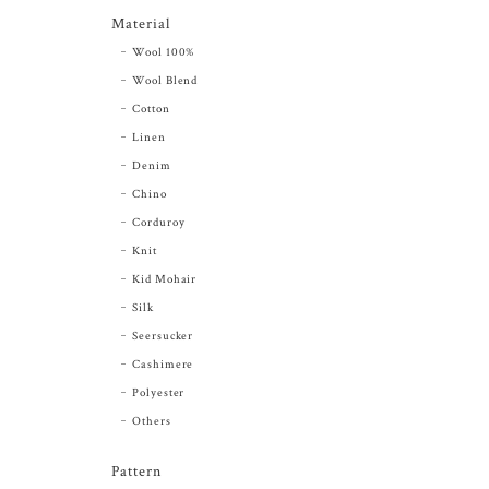
Material
Wool 100%
Wool Blend
Cotton
Linen
Denim
Chino
Corduroy
Knit
Kid Mohair
Silk
Seersucker
Cashimere
Polyester
Others
Pattern