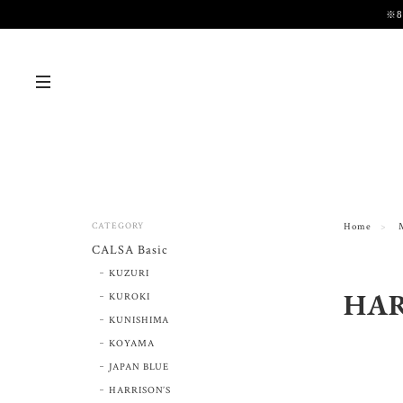
※
CATEGORY
Home
CALSA Basic
KUZURI
HAR
KUROKI
KUNISHIMA
KOYAMA
JAPAN BLUE
HARRISON’S