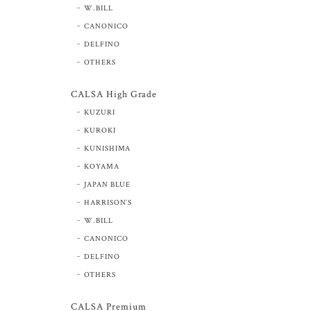
W.BILL
CANONICO
DELFINO
OTHERS
CALSA High Grade
KUZURI
KUROKI
KUNISHIMA
KOYAMA
JAPAN BLUE
HARRISON’S
W.BILL
CANONICO
DELFINO
OTHERS
CALSA Premium