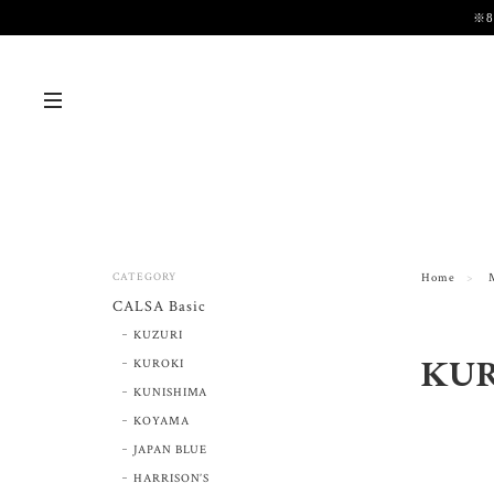
※
CATEGORY
Home
CALSA Basic
KUZURI
KU
KUROKI
KUNISHIMA
KOYAMA
JAPAN BLUE
HARRISON’S