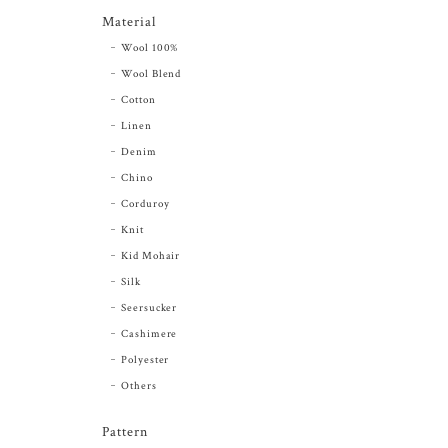
Material
Wool 100%
Wool Blend
Cotton
Linen
Denim
Chino
Corduroy
Knit
Kid Mohair
Silk
Seersucker
Cashimere
Polyester
Others
Pattern