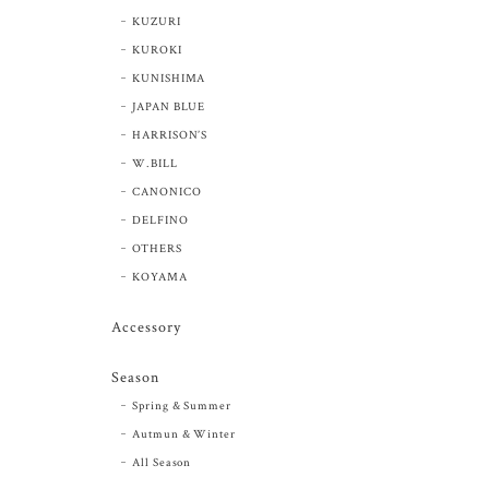
KUZURI
KUROKI
KUNISHIMA
JAPAN BLUE
HARRISON’S
W.BILL
CANONICO
DELFINO
OTHERS
KOYAMA
Accessory
Season
Spring & Summer
Autmun & Winter
All Season