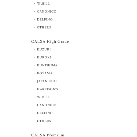
W.BILL
CANONICO
DELFINO
OTHERS
CALSA High Grade
KUZURI
KUROKI
KUNISHIMA
KOYAMA
JAPAN BLUE
HARRISON’S
W.BILL
CANONICO
DELFINO
OTHERS
CALSA Premium