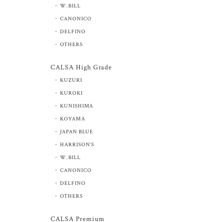
W.BILL
CANONICO
DELFINO
OTHERS
CALSA High Grade
KUZURI
KUROKI
KUNISHIMA
KOYAMA
JAPAN BLUE
HARRISON’S
W.BILL
CANONICO
DELFINO
OTHERS
CALSA Premium