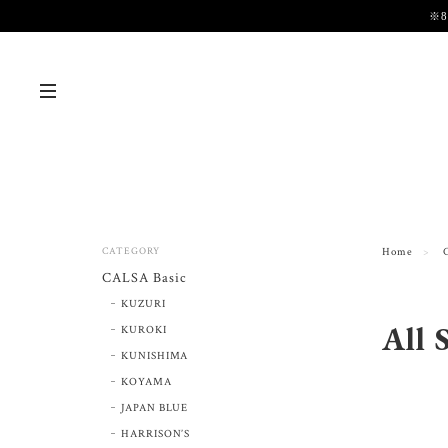
※
CATEGORY
Home
CALSA Basic
KUZURI
All 
KUROKI
KUNISHIMA
KOYAMA
JAPAN BLUE
HARRISON’S