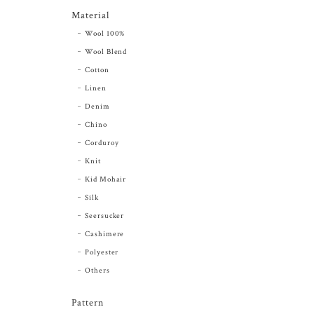
Material
Wool 100%
Wool Blend
Cotton
Linen
Denim
Chino
Corduroy
Knit
Kid Mohair
Silk
Seersucker
Cashimere
Polyester
Others
Pattern