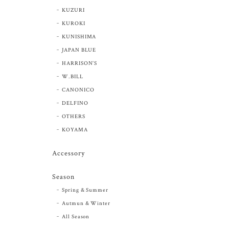
KUZURI
KUROKI
KUNISHIMA
JAPAN BLUE
HARRISON’S
W.BILL
CANONICO
DELFINO
OTHERS
KOYAMA
Accessory
Season
Spring & Summer
Autmun & Winter
All Season