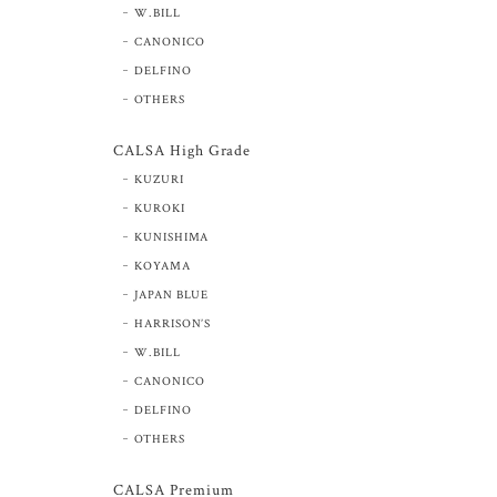
W.BILL
CANONICO
DELFINO
OTHERS
CALSA High Grade
KUZURI
KUROKI
KUNISHIMA
KOYAMA
JAPAN BLUE
HARRISON’S
W.BILL
CANONICO
DELFINO
OTHERS
CALSA Premium