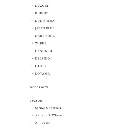
KUZURI
KUROKI
KUNISHIMA
JAPAN BLUE
HARRISON’S
W.BILL
CANONICO
DELFINO
OTHERS
KOYAMA
Accessory
Season
Spring & Summer
Autmun & Winter
All Season