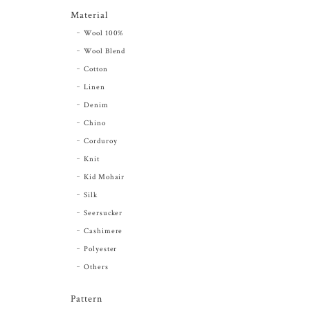
Material
Wool 100%
Wool Blend
Cotton
Linen
Denim
Chino
Corduroy
Knit
Kid Mohair
Silk
Seersucker
Cashimere
Polyester
Others
Pattern