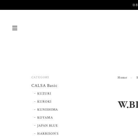
※
CATEGORY
Home
CALSA Basic
KUZURI
W.B
KUROKI
KUNISHIMA
KOYAMA
JAPAN BLUE
HARRISON’S