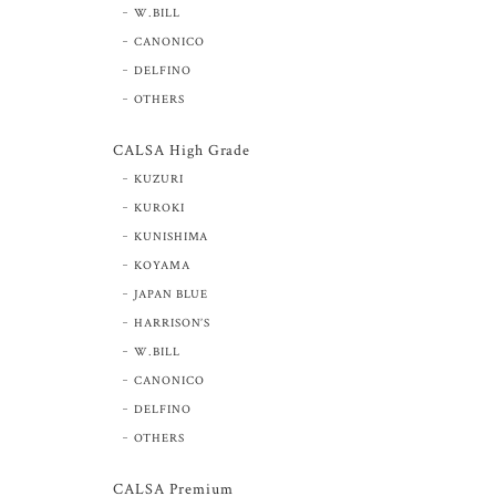
W.BILL
CANONICO
DELFINO
OTHERS
CALSA High Grade
KUZURI
KUROKI
KUNISHIMA
KOYAMA
JAPAN BLUE
HARRISON’S
W.BILL
CANONICO
DELFINO
OTHERS
CALSA Premium