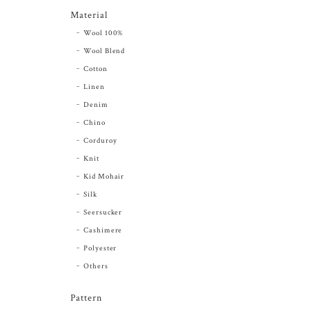
Material
Wool 100%
Wool Blend
Cotton
Linen
Denim
Chino
Corduroy
Knit
Kid Mohair
Silk
Seersucker
Cashimere
Polyester
Others
Pattern