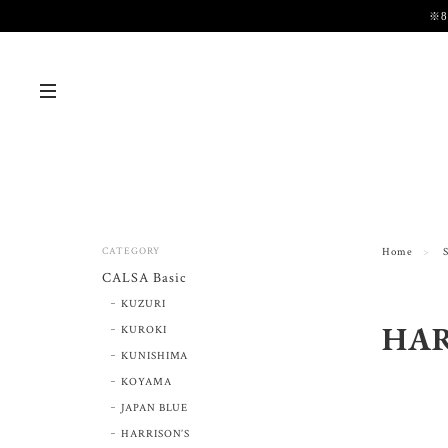
※
CATEGORY
Home
CALSA Basic
KUZURI
HAR
KUROKI
KUNISHIMA
KOYAMA
JAPAN BLUE
HARRISON’S