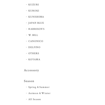
KUZURI
KUROKI
KUNISHIMA
JAPAN BLUE
HARRISON’S
W.BILL
CANONICO
DELFINO
OTHERS
KOYAMA
Accessory
Season
Spring & Summer
Autmun & Winter
All Season